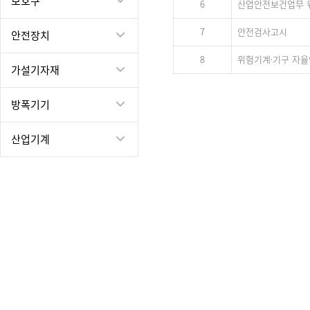
보호구
6
산업안전보건업무 
7
안전검사고시
안전장치
8
위험기계·기구 자
가설기자재
방폭기기
산업기계