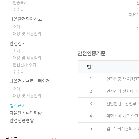
인증표시
수수료
자율
자율안전확인신고
소개
대상 및 적용범위
안전검사
소개
안전인증기준
대상 및 적용범위
안전검사 주기
번호
수수료
1
안전인증·자율안전
자율검사프로그램인정
소개
2
안전검사 절차에 관
대상 및 적용범위
3
산업안전보건업무 
법적근거
자율안전확인현황
4
위험기계·기구 안전
안전인증현황
5
업무위탁기관의 지정