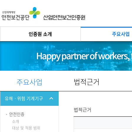
인증원 소개
주요사업
법적근거
주요사업
유해ㆍ위험 기계기구
법적근거
안전인증
소개
대상 및 적용 범위