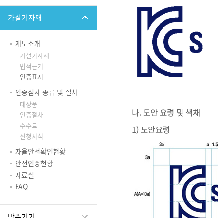
가설기자재
제도소개
가설기자재
법적근거
인증표시
인증심사 종류 및 절차
대상품
나. 도안 요령 및 색채
인증절차
수수료
1) 도안요령
신청서식
자율안전확인현황
안전인증현황
자료실
FAQ
방폭기기