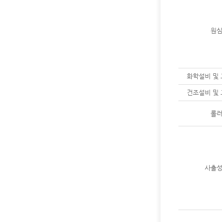
원
화학설비 및 
건조설비 및 
롤
사출