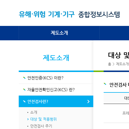
제도소개
안전인증(KCS) 이란?
공지사항
대상 
제도소개
자율안전확인신고(KCS) 란?
자료실
홈
>
제도소개
안전검사란?
FAQ
자율검사 프로그램인정 이란?
안전인증(KCS) 이란?
법적근거
안전검사 
사업변천 과정
자율안전확인신고(KCS) 란?
처리기관 소개
대
안전검사란?
소개
프
대상 및 적용범위
안전검사 주기