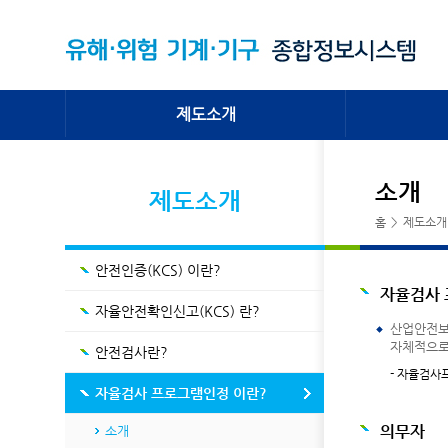
제도소개
안전인증(KCS) 이란?
공지사항
소개
제도소개
자율안전확인신고(KCS) 란?
자료실
홈
>
제도소개
안전검사란?
FAQ
자율검사 프로그램인정 이란?
안전인증(KCS) 이란?
법적근거
자율검사
사업변천 과정
자율안전확인신고(KCS) 란?
산업안전보
처리기관 소개
자체적으로
안전검사란?
- 자율검사
자율검사 프로그램인정 이란?
의무자
소개