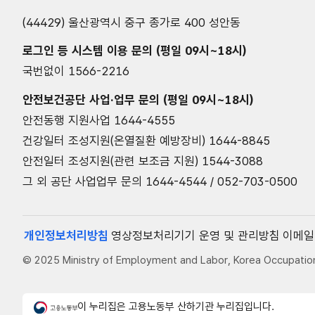
부
산
(44429) 울산광역시 중구 종가로 400 성안동
업
재
로그인 등 시스템 이용 문의
(평일 09시~18시)
해
예
국번없이
1566-2216
방
안
안전보건
공단 사업·업무 문의
(평일 09시~18시)
전
보
안전동행 지원사업
1644-4555
건
건강일터 조성지원(온열질환 예방장비)
1644-8845
공
단
안전일터 조성지원(관련 보조금 지원)
1544-3088
KOREA
OCCUPATIONAL
그 외 공단 사업업무 문의
1644-4544 / 052-703-0500
SAFETY
&
HEALTHY
AGENCY
개인정보처리방침
영상정보처리기기 운영 및 관리방침
이메일
© 2025 Ministry of Employment and Labor, Korea Occupationa
이 누리집은 고용노동부 산하기관 누리집입니다.
고