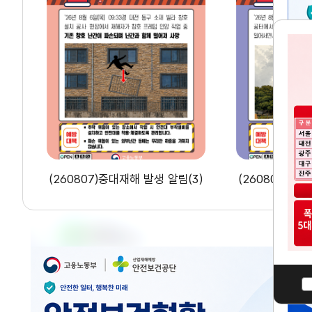
재
이
해
렌
발
목
생
록
바
알
로
가
림
다
기
(3)
운
로
드
(260807)중대재해 발생 알림(3)
(260807)중대
배
너