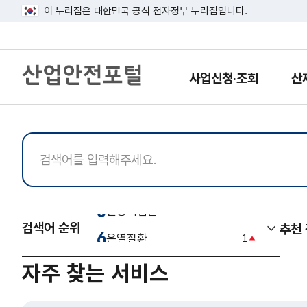
이 누리집은 대한민국 공식 전자정부 누리집입니다.
산
업
사업신청·조회
산
열
열
안
기
기
전
포
털
검
건강디딤돌
1
색
검색어 순위
추천
온열질환
1
더
검
보
색
배치전 건강진단 (配置前 健康診斷)
-2
자주 찾는 서비스
기/
어
kosha guide
-
접
순
기
위