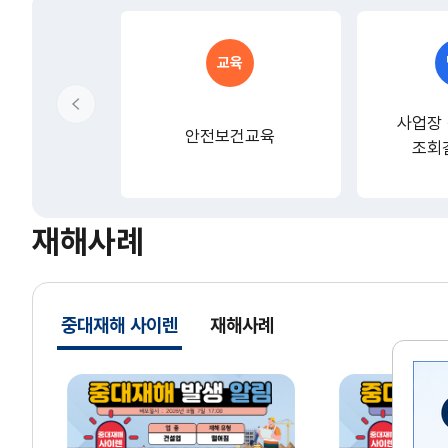
폭염
1
더
보
체감온도
-1
교육
기/
특수건강진단
-
이
접
전
기
사업장
사업장 산업재해율
-
안전보건교육
조회
위험성평가
-
유해위험방지계획서
-
재해사례
중대재해 사이렌
재해사례
중
위생및유사서비스업 사망사고 유발 SIF 인포그래픽 - 3. 지정폐기물 처리 작업
위생및유사서비스업 사망사고 유발 SIF 인포그래픽 - 2. 건설폐기물 처리 작업
(선
대
택
(260807)
재
4103518337000
HTR2026080514095
썸
됨)
중
해
네
대
사
일