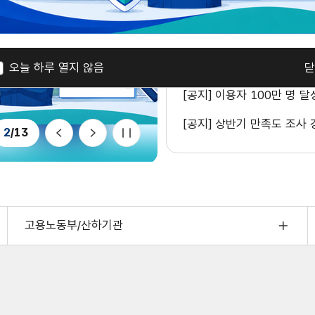
[공지] 산업안전보건환경 실
됨)
사
항
[공지] 이용자 100만 명 
목
[공지] 산업안전포털 카카오
오늘 하루 열지 않음
닫
록
[공지] 이용자 100만 명 
[공지] 상반기 만족도 조사
이
다
2
/
13
전
음
멈
춤
고용노동부/산하기관