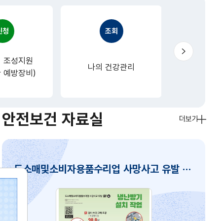
신청
조회
신
다
음
 조성지원
나의 건강관리
안전
 예방장비)
안전보건 자료실
더보기
도소매및소비자용품수리업 사망사고 유발 SIF 인포그래픽 - 4. 냉난방기 설치 작업
842186
HTR20260805140833585515
썸
네
일