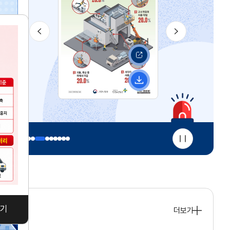
이
다
전
음
바
로
가
다
기
운
로
드
멈
춤
기
더보기
공
지