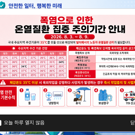
재
재
해
해
발
발
생
생
바
알
알
로
가
림
림
다
기
(2)
(1)
운
로
드
재해 발생 알림(2)
(260807)중대재해 발생 알림(1)
알림마당
오늘 하루 열지 않음
닫
(선
공지사항
사업공지
공
택
지