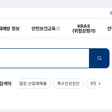
KRAS
재예방 정보
안전보건교육
안
열
(위험성평가)
기
찾
기
 검색어
사업장 산업재해율
특수건강진단
위험성평가