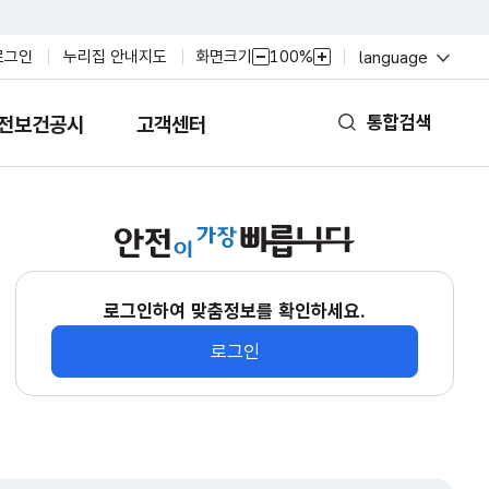
열
화면크기
100%
로그인
누리집 안내지도
language
축
확
기
소
대
통합검색
전보건공시
고객센터
열
기
로그인하여 맞춤정보를 확인하세요.
로그인
kosha guide