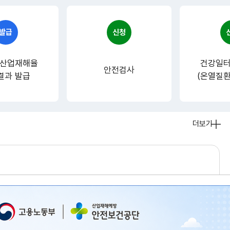
발급
신청
 산업재해율
건강일터
안전검사
결과 발급
(온열질환
더보기
중
대
재
해
사
이
렌
위생및유사서비스업 사망사고 유발 SIF 인포그래픽 - 1. 생활폐기물 수집·운반 작업
(260807)
(260807)
723558907
HTR2026080514092034
썸
중
중
네
대
대
일